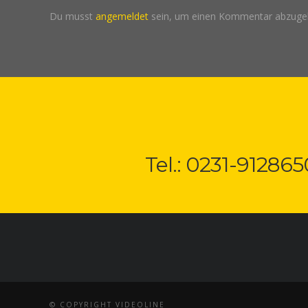
Du musst
angemeldet
sein, um einen Kommentar abzuge
Tel.: 0231-912865
© COPYRIGHT VIDEOLINE