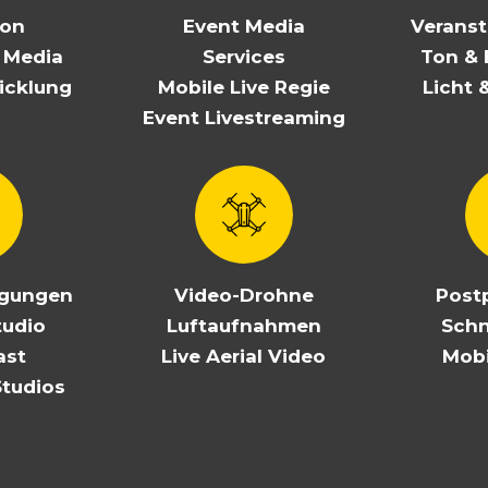
ion
Event Media
Veranst
l Media
Services
Ton & 
icklung
Mobile Live Regie
Licht 
Event Livestreaming
agungen
Video-Drohne
Post
tudio
Luftaufnahmen
Schn
ast
Live Aerial Video
Mobi
Studios