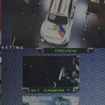
RKETING
L
t