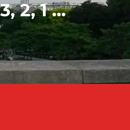
 2, 1 ...
s"