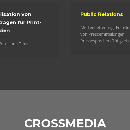
lisation von
Public Relations
trägen für Print-
Medienbetreuung, Erstell
dien
von Pressemitteilungen,
Pressesprecher- Tätigkeit
 Fotos und Texte
CROSSMEDIA