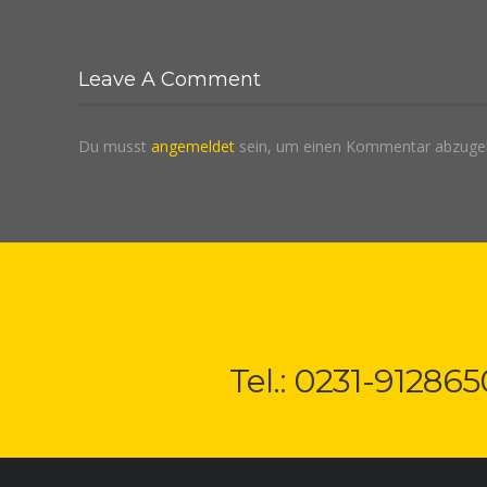
Leave A Comment
Du musst
angemeldet
sein, um einen Kommentar abzuge
Tel.: 0231-912865