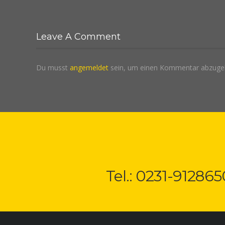
Leave A Comment
Du musst
angemeldet
sein, um einen Kommentar abzuge
Tel.: 0231-912865