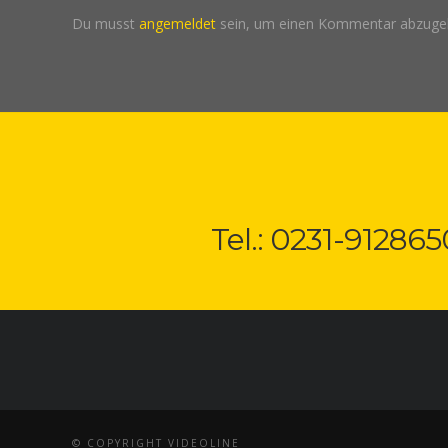
Du musst
angemeldet
sein, um einen Kommentar abzuge
Tel.: 0231-912865
© COPYRIGHT VIDEOLINE