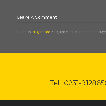
Leave A Comment
Du musst
angemeldet
sein, um einen Kommentar abzuge
Tel.: 0231-912865