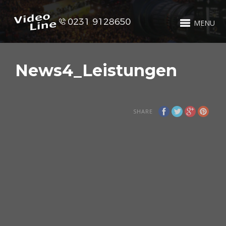
MENU
News4_Leistungen
SHARE