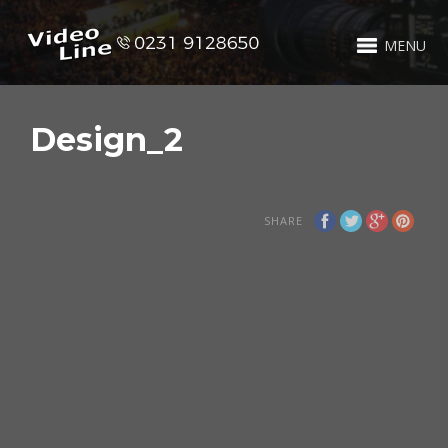
MENU
Design_2
SHARE