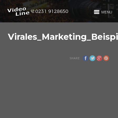
MENU
Virales_Marketing_Beis
SHARE