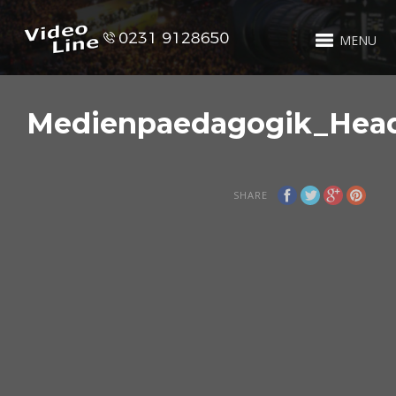
MENU
Medienpaedagogik_Hea
SHARE