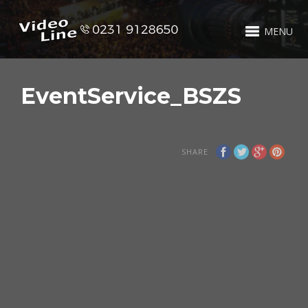
MENU
EventService_BSZS
SHARE