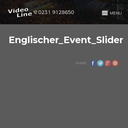
MENU
Englischer_Event_Slider
SHARE